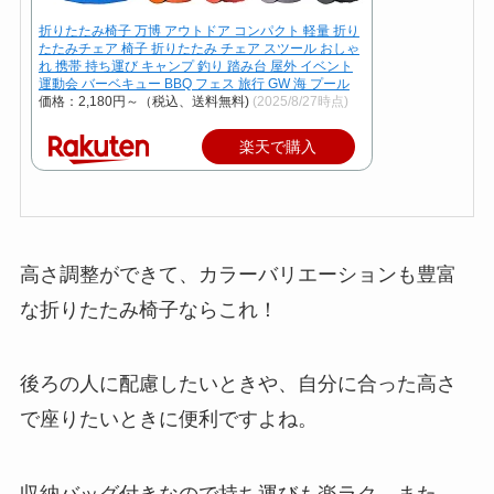
折りたたみ椅子 万博 アウトドア コンパクト 軽量 折り
たたみチェア 椅子 折りたたみ チェア スツール おしゃ
れ 携帯 持ち運び キャンプ 釣り 踏み台 屋外 イベント
運動会 バーベキュー BBQ フェス 旅行 GW 海 プール
価格：2,180円～（税込、送料無料)
(2025/8/27時点)
楽天で購入
高さ調整ができて、カラーバリエーションも豊富
な折りたたみ椅子ならこれ！
後ろの人に配慮したいときや、自分に合った高さ
で座りたいときに便利ですよね。