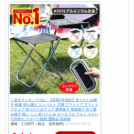
＼楽天ランキング1位／【長期1年保証】折りたたみ椅
子 軽量 持ち運び コンパクト 万博 アウトドア アウトド
アチェア 折りたたみチェア 携帯椅子 簡易椅子 折り畳
み椅子 軽い ミニ 折りたたみ ポータブル アルミ 小さい
行列待ち スポーツ観戦 運動会 収納袋
価格：2,180円（税込、送料無料)
(2025/8/27時点)