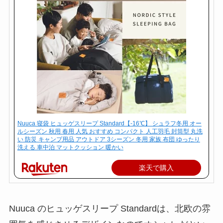
Nuuca 寝袋 ヒュッゲスリープ Standard【-16℃】 シュラフ冬用 オー
ルシーズン 秋用 春用 人気 おすすめ コンパクト 人工羽毛 封筒型 丸洗
い 防災 キャンプ用品 アウトドア 3シーズン 冬用 家族 布団 ゆったり
洗える 車中泊 マットクッション 暖かい
楽天で購入
Nuuca のヒュッゲスリープ Standardは、北欧の雰