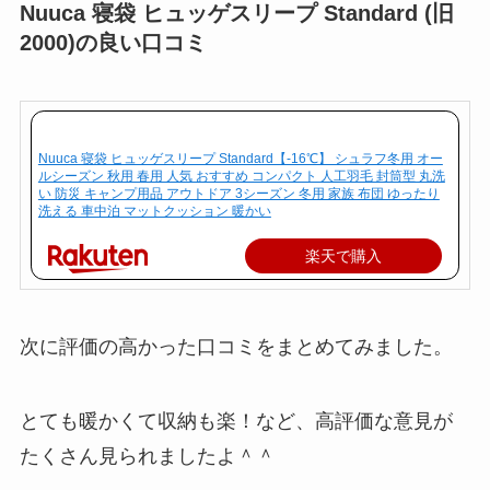
Nuuca 寝袋 ヒュッゲスリープ Standard (旧
2000)の良い口コミ
Nuuca 寝袋 ヒュッゲスリープ Standard【-16℃】 シュラフ冬用 オー
ルシーズン 秋用 春用 人気 おすすめ コンパクト 人工羽毛 封筒型 丸洗
い 防災 キャンプ用品 アウトドア 3シーズン 冬用 家族 布団 ゆったり
洗える 車中泊 マットクッション 暖かい
楽天で購入
次に評価の高かった口コミをまとめてみました。
とても暖かくて収納も楽！など、高評価な意見が
たくさん見られましたよ＾＾