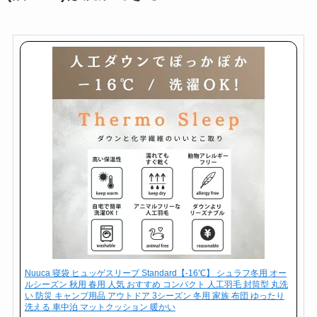
Nuuca 寝袋 ヒュッゲスリープ Standard【-16℃】 シュラフ冬用 オー
ルシーズン 秋用 春用 人気 おすすめ コンパクト 人工羽毛 封筒型 丸洗
い 防災 キャンプ用品 アウトドア 3シーズン 冬用 家族 布団 ゆったり
洗える 車中泊 マットクッション 暖かい