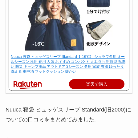
Nuuca 寝袋 ヒュッゲスリープ Standard【-16℃】 シュラフ冬用 オー
ルシーズン 秋用 春用 人気 おすすめ コンパクト 人工羽毛 封筒型 丸洗
い 防災 キャンプ用品 アウトドア 3シーズン 冬用 家族 布団 ゆったり
洗える 車中泊 マットクッション 暖かい
楽天で購入
Nuuca 寝袋 ヒュッゲスリープ Standard(旧2000)に
ついての口コミをまとめてみました。