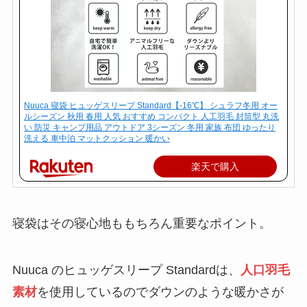
Nuuca 寝袋 ヒュッゲスリープ Standard【-16℃】 シュラフ冬用 オー
ルシーズン 秋用 春用 人気 おすすめ コンパクト 人工羽毛 封筒型 丸洗
い 防災 キャンプ用品 アウトドア 3シーズン 冬用 家族 布団 ゆったり
洗える 車中泊 マットクッション 暖かい
楽天で購入
寝袋はその寝心地ももちろん重要なポイント。
Nuuca のヒュッゲスリープ Standardは、
人口羽毛
素材
を使用しているのでダウンのような暖かさが