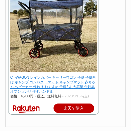
CT-WAGON レインカバー キャリーワゴン 子供 子供向
け キャンプ コンパクト マット キャンプマット 赤ちゃ
ん ベビーカー 代わり おすすめ 子供2人 大容量 付属品
オプション品 押すハンドル
価格：4,980円（税込、送料無料)
(2023/8/16時点)
楽天で購入