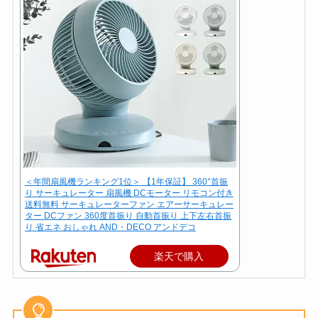
＜年間扇風機ランキング1位＞ 【1年保証】 360°首振
り サーキュレーター 扇風機 DCモーター リモコン付き
送料無料 サーキュレーターファン エアーサーキュレー
ター DCファン 360度首振り 自動首振り 上下左右首振
り 省エネ おしゃれ AND・DECO アンドデコ
楽天で購入