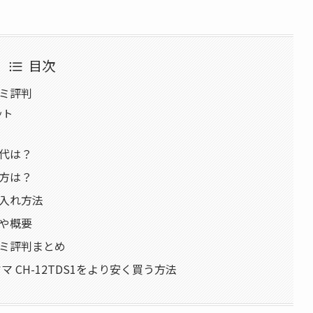
目次
コミ評判
ット
気代は？
い方は？
手入れ方法
能や概要
コミ評判まとめ
マ CH-12TDS1をより安く買う方法