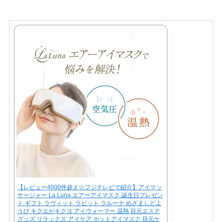
【レビュー4000件超え☆フジテレビで紹介】アイマッ
サージャー La Luna エアーアイマスク 誕生日プレゼン
ト ギフト ラヴィット ラビット ラルーナ めざましどよ
うび キクエがキクヨ アイウォーマー 温熱 目元エステ
グッズ リラックス アイケア ホットアイマスク 目元ケ