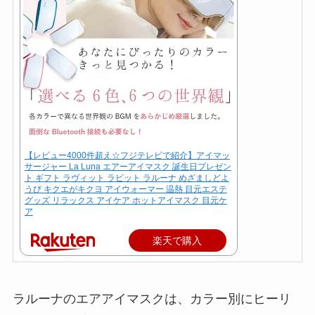
【レビュー4000件超え☆フジテレビで紹介】アイマッ
サージャー La Luna エアーアイマスク 誕生日プレゼン
ト ギフト ラヴィット ラビット ラルーナ めざましどよ
うび キクエがキクヨ アイウォーマー 温熱 目元エステ
グッズ リラックス アイケア ホットアイマスク 目元ケ
ア
楽天で購入
ラルーナのエアアイマスクは、カラー別にヒーリ