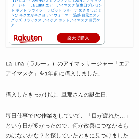
【レビュー4000件超え☆フジテレビで紹介】アイマッ
サージャー La Luna エアーアイマスク 誕生日プレゼン
ト ギフト ラヴィット ラビット ラルーナ めざましどよ
うび キクエがキクヨ アイウォーマー 温熱 目元エステ
グッズ リラックス アイケア ホットアイマスク 目元ケ
ア
楽天で購入
La luna（ラルーナ）のアイマッサージャー「エア
アイマスク」を1年前に購入しました。
購入したきっかけは、旦那さんの誕生日。
毎日仕事でPC作業をしていて、「目が疲れた…」
という日が多かったので、何か改善につながるも
のはないかな？と探していたときに見つけました